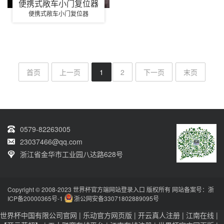
便携式敞车小门复位器
便携式敞车小门复位器
首页
上一页
1
2
下一页
末页
0579-82263005
23037466@qq.com
浙江省金华市工业园八达路628号
Copyright © 2008-2023 世界杯官方端网站登录入口 版权所有 网站备案号：
浙
ICP备20000365号-1
浙公网安备33071802889095号
世界杯中国有限公司官网
|
乐动官方网页版
|
开云真人注册
|
江南在线
|